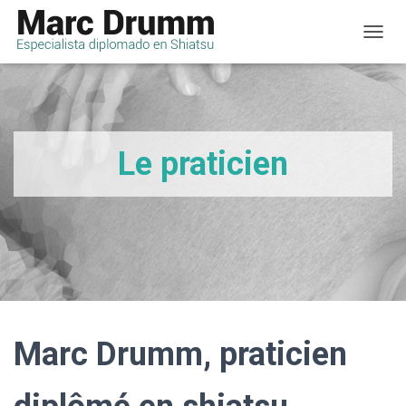
D
É
P
L
I
E
R
Le praticien
L
A
N
A
V
I
G
A
T
I
O
Marc Drumm, praticien
N