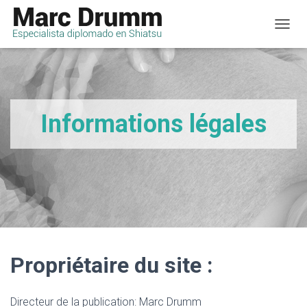
D
É
P
L
I
E
R
Informations légales
L
A
N
A
V
I
G
A
T
I
O
Propriétaire du site :
N
Directeur de la publication: Marc Drumm