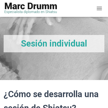
C
A
M
B
I
A
R
Sesión individual
M
O
D
O
D
E
N
A
V
E
G
¿Cómo se desarrolla una
A
C
I